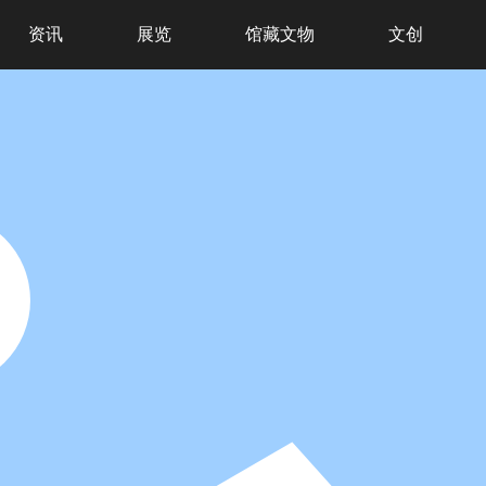
资讯
展览
馆藏文物
文创