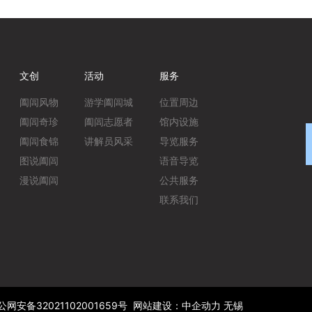
文创
活动
服务
阖闾风物
游学阖闾城
位置周边
阖闾奇珍
阖闾志愿者
馆内设施
阖闾食锦
讲解员风采
导览服务
图说阖闾
语音导览
漫说阖闾
公共服务
联系我们
公网安备32021102001659号
网站建设：
中企动力
无锡