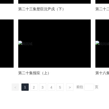
第二十三集楚臣沈尹戌（下）
第二十
第二十集报应（上）
第十八
前往
页
1
<
2
3
4
5
>