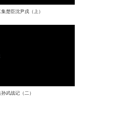
二集楚臣沈尹戌（上）
集孙武战记（二）