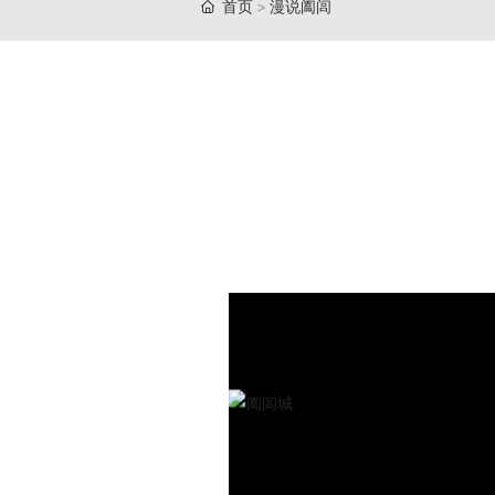
首页
漫说阖闾